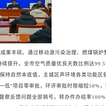
坚成果丰硕。
通过移动源污染治理、燃煤锅炉
持续提升。全市空气质量优良天数比例达
99.
保持自然本底值，主城区声环境各类功能区
高一低”项目零审批，环评审批时限缩短
50%
，
保督察反馈问题全部销号，转办件办结率
100%