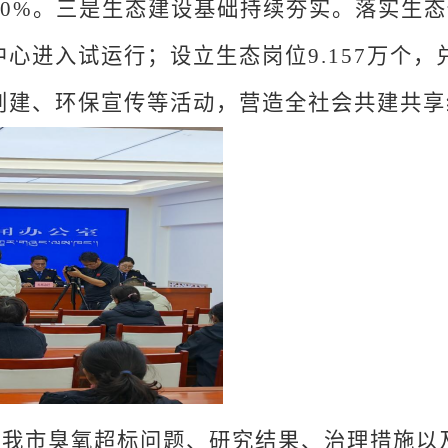
00%
。
三是生态建设基础持续夯实。
落实生态
中心进入试运行；设立生态岗位
9.157
万个，
创建、环保宣传等活动，营造全社会共建共享
市臭氧超标问题、研究结果、治理措施以