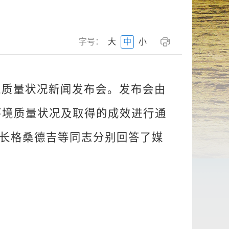
字号：
大
中
小
境质量状况新闻发布会
。
发布会由
环境质量状况及取得的成效进行通
长
格桑德吉
等同志分别回答了媒