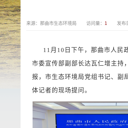
来源：
那曲市生态环境局
访问量：
1
发布
11
月
10
日
下午
，那曲
市人民
市委宣传部副部长
达瓦仁增
主持
报，
市生态环境局党组书记、副
体记者
的现场
提问。