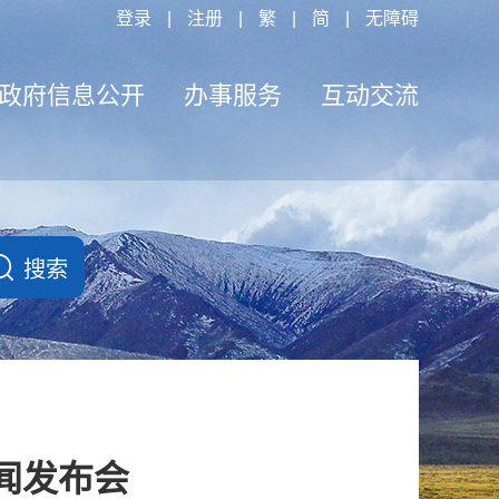
登录
|
注册
|
繁
|
简
|
无障碍
政府信息公开
办事服务
互动交流
闻发布会